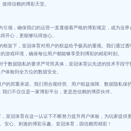
、值得信赖的博彩天堂。
证为引领，确保我们的运营一直遵循着严格的博彩规定，成为业
玩得开心，更能够玩得放心。
证的框架下，皇冠体育对用户的权益给予极高的重视。我们通过
平的游戏环境，确保每位用户都能够享受到博彩的精彩时刻。
证对于数据隐私的要求严苛而具体，皇冠体育以先进的技术手段
用户体验到全方位的数据安全。
对用户的郑重承诺。我们用合规经营、用户权益保障、数据隐私保
，我们不仅仅是一家博彩平台，更是您信赖的博弈伙伴。
认可，皇冠体育在这一认证下不断努力提升用户体验，为玩家提供
规、安心、刺激的博彩乐趣。皇冠体育，因信赖而精彩！