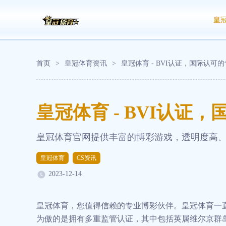
皇
首页
>
皇冠体育资讯
>
皇冠体育 - BVI认证，国际认
皇冠体育 - BVI认
皇冠体育官网提供丰富的博彩游戏，透明度高
皇冠体育
CS资讯
2023-12-14
皇冠体育，您值得信赖的专业博彩伙伴。皇冠体育一
为傲的是拥有多重监管认证，其中包括英属维尔京群