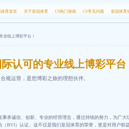
冠体育首页
关于皇冠体育
CS热门游戏
CS常见问题
皇冠体育
可的专业线上博彩平台！
证，国际认可的专业线上博彩平台
、合规运营，是您博彩之旅的理想伙伴。
直秉承诚信、创新、专业的经营理念，通过持续的努力，为广大
岛（BVI）认证。这不仅是我们皇冠体育的荣誉，更是对用户权