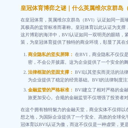
皇冠体育博弈之谜｜什么英属维尔京群岛（
在皇冠体育，英属维尔京群岛（BVI）认证如同一面
其极高的监管标准而著称。皇冠体育以此认证为支撑
这片博彩的海洋中，BVI认证如同一双明亮的眼睛，
策，为皇冠体育提供了独特的商业环境，彰显了其在
商业隐私的坚实屏障：
在BVI，商业隐私不仅仅
密，不会公开披露。这为企业提供了一个安全的
法律框架的坚固支撑：
BVI以其坚实而灵活的法
为企业提供了稳定的经营基础。BVI的法律制度
金融监管的严格标准：
BVI建立了相对严格的金
旅更加安心。合规的金融监管不仅增强了投资者对
在这个拥有独特魅力的金融天堂，商业实体不仅得以
想之地，为国际企业提供了一个安全、高效的全球化
冠体育以BVI认证为傲，而这不仅仅是一种虚荣，更