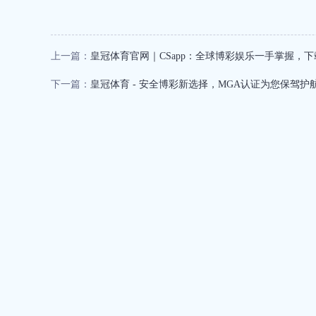
上一篇：
皇冠体育官网｜CSapp：全球博彩娱乐一手掌握，
下一篇：
皇冠体育 - 安全博彩新选择，MGA认证为您保驾护