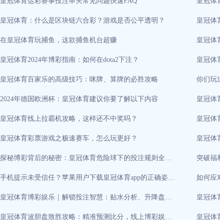
子等
皇冠体育运彩赛事投注串关常见问题快速FAQ
皇冠体
皇冠体育：什么是区块链六合彩？游戏是否公平透明？
皇冠体
在皇冠体育玩捕鱼，这款捕鱼机台超赚
皇冠体
皇冠体育2024年博彩指南：如何在dota2下注？
皇冠体
皇冠体育百家乐的高级技巧：咪牌、算牌的必胜攻略
巧
你们玩
2024年德国欧洲杯：皇冠体育建议你要了解以下内容
皇冠体
皇冠体育线上拉霸机攻略，这样还不中奖吗？
皇冠体
皇冠体育彩票游戏之极速赛车，怎么玩更好？
皇冠体
探秘博彩背后的秘密：皇冠体育危险球下的投注规则全面
突破福
解析！
手机提示未受信任？苹果用户下载皇冠体育app的正确姿
利
如何应
势！
皇冠体育博彩娱乐｜解锁投注智慧：贴水分析、升降盘技
皇冠体
巧详解
皇冠体育波胆盘致胜攻略：精准预测比分，线上博彩娱乐
略！
皇冠体