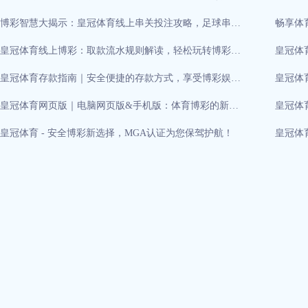
新玩法
博彩智慧大揭示：皇冠体育线上串关投注攻略，足球串关
巧！
畅享体
规则解析
皇冠体育线上博彩：取款流水规则解读，轻松玩转博彩世
玩法！
皇冠体
界！
皇冠体育存款指南｜安全便捷的存款方式，享受博彩娱乐
南！
皇冠体
乐趣！
皇冠体育网页版｜电脑网页版&手机版：体育博彩的新尝
趣！
皇冠体
试！
皇冠体育 - 安全博彩新选择，MGA认证为您保驾护航！
享！
皇冠体
航！