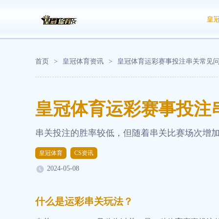
皇
首页
>
皇冠体育资讯
>
皇冠体育运彩赛事投注串关常见问
皇冠体育运彩赛事投注
串关投注的胜率较低，但随着串关比赛场次增
皇冠体育
CS资讯
2024-05-08
什么是运彩串关玩法？