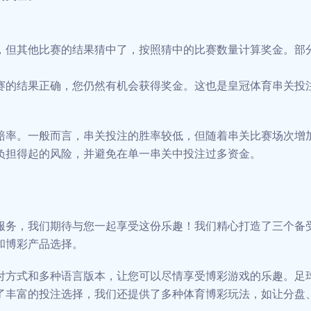
。
中，但其他比赛的结果猜中了，按照猜中的比赛数量计算奖金。部
。
赛的结果正确，您仍然有机会获得奖金。这也是皇冠体育串关投
赔率。一般而言，串关投注的胜率较低，但随着串关比赛场次增
负担得起的风险，并避免在单一串关中投注过多资金。
服务，我们期待与您一起享受这份乐趣！我们精心打造了三个备受
和博彩产品选择。
付方式和多种语言版本，让您可以尽情享受博彩游戏的乐趣。足
了丰富的投注选择，我们还提供了多种体育博彩玩法，如让分盘