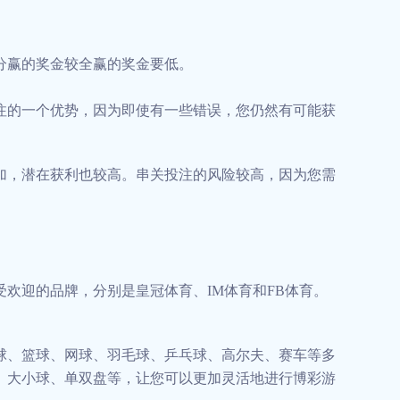
分赢的奖金较全赢的奖金要低。
注的一个优势，因为即使有一些错误，您仍然有可能获
加，潜在获利也较高。串关投注的风险较高，因为您需
欢迎的品牌，分别是皇冠体育、IM体育和FB体育。
球、篮球、网球、羽毛球、乒乓球、高尔夫、赛车等多
、大小球、单双盘等，让您可以更加灵活地进行博彩游