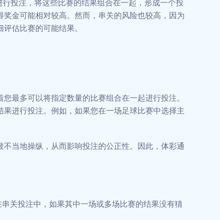
比赛进行投注，将这些比赛的结果组合在一起，形成一个投
得奖金可能相对较高。然而，串关的风险也较高，因为
细评估比赛的可能结果。
味着您最多可以将指定数量的比赛组合在一起进行投注。
结果进行投注。例如，如果您在一场足球比赛中选择主
被不当地操纵，从而影响投注的公正性。因此，体彩通
在串关投注中，如果其中一场或多场比赛的结果没有猜