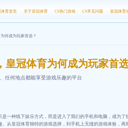
冠体育首页
关于皇冠体育
CS热门游戏
CS常见问题
皇冠体育
育为何成为玩家首选？
荐，皇冠体育为何成为玩家首
间、任何地点都能享受游戏乐趣的平台
只是一种线下娱乐方式，而是进入了我们的手机和电脑，成为了
趣。从皇冠体育独特的游戏选择，到手机上无缝的游戏体验，再