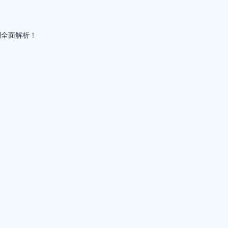
则全面解析！