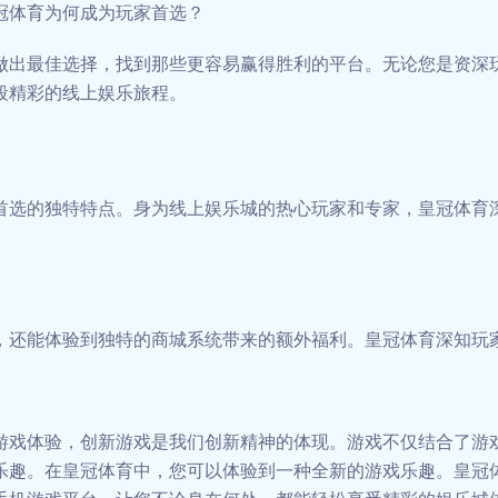
皇冠体育为何成为玩家首选？
做出最佳选择，找到那些更容易赢得胜利的平台。无论您是资深
段精彩的线上娱乐旅程。
首选的独特特点。身为线上娱乐城的热心玩家和专家，皇冠体育
，还能体验到独特的商城系统带来的额外福利。皇冠体育深知玩
游戏体验，创新游戏是我们创新精神的体现。游戏不仅结合了游
乐趣。在皇冠体育中，您可以体验到一种全新的游戏乐趣。皇冠