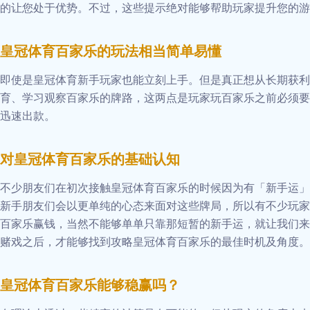
的让您处于优势。不过，这些提示绝对能够帮助玩家提升您的游
皇冠体育百家乐的玩法相当简单易懂
即使是皇冠体育新手玩家也能立刻上手。但是真正想从长期获利
育、学习观察百家乐的牌路，这两点是玩家玩百家乐之前必须要
迅速出款。
对皇冠体育百家乐的基础认知
不少朋友们在初次接触皇冠体育百家乐的时候因为有「新手运」
新手朋友们会以更单纯的心态来面对这些牌局，所以有不少玩家
百家乐赢钱，当然不能够单单只靠那短暂的新手运，就让我们来
赌戏之后，才能够找到攻略皇冠体育百家乐的最佳时机及角度。
皇冠体育百家乐能够稳赢吗？