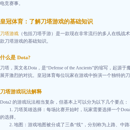
电竞赛事。
皇冠体育：了解刀塔游戏的基础知识
刀塔游戏
（包括刀塔手游）是一款现在非常流行的多人在线战术
款刀塔游戏的基础知识。
什么是 Dota?
刀塔，英文名Dota，是“Defense of the Ancient
展开激烈的对抗。皇冠体育每位玩家在游戏中扮演一个独特的刀塔
刀塔游戏玩法解释
Dota2 的游戏玩法相当复杂，但基本上可以分为以下几个要点：
1. 刀塔英雄选择：每场比赛开始时，玩家需要选择一个D
的选择。
2. 地图：游戏地图被分成了三条“线”，分别称为上路、