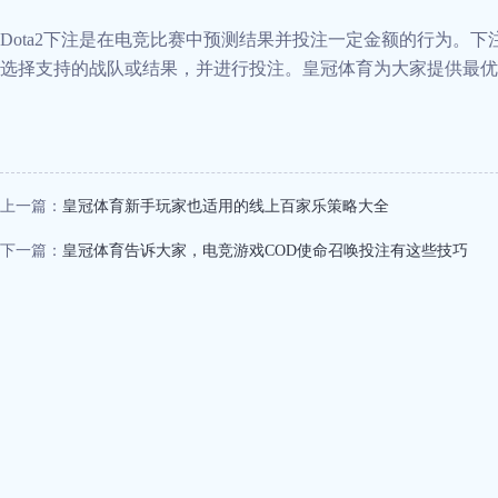
Dota2下注是在电竞比赛中预测结果并投注一定金额的行为。下注
选择支持的战队或结果，并进行投注。皇冠体育为大家提供最优
上一篇：
皇冠体育新手玩家也适用的线上百家乐策略大全
下一篇：
皇冠体育告诉大家，电竞游戏COD使命召唤投注有这些技巧