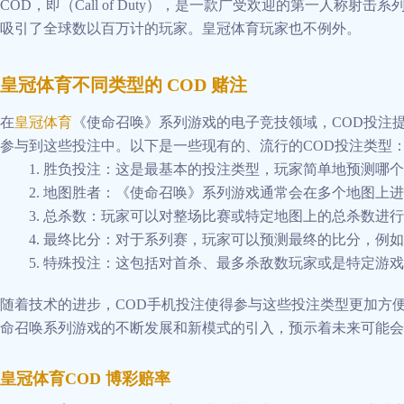
COD，即（Call of Duty），是一款广受欢迎的第一人
吸引了全球数以百万计的玩家。皇冠体育玩家也不例外。
皇冠体育不同类型的 COD 赌注
在
皇冠体育
《使命召唤》系列游戏的电子竞技领域，COD投注
参与到这些投注中。以下是一些现有的、流行的COD投注类型
1. 胜负投注：这是最基本的投注类型，玩家简单地预测哪
2. 地图胜者：《使命召唤》系列游戏通常会在多个地图
3. 总杀数：玩家可以对整场比赛或特定地图上的总杀数
4. 最终比分：对于系列赛，玩家可以预测最终的比分，例如在
5. 特殊投注：这包括对首杀、最多杀敌数玩家或是特定游
随着技术的进步，COD手机投注使得参与这些投注类型更加方
命召唤系列游戏的不断发展和新模式的引入，预示着未来可能会
皇冠体育COD 博彩赔率