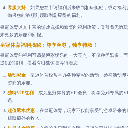
客服支持
：如果您在申请福利后未收到相应奖励，或对福利
确保您能够顺利领取到您应得的福利。
皇冠体育以其丰富的游戏选择和慷慨的福利政策，吸引着无数玩
来更多的乐趣和回报。
皇冠体育福利揭秘：尊享至尊，独享特权！
皇冠体育的福利可谓是博彩娱乐的一大亮点，不仅种类繁多，而
提供的福利，看看有哪些惊喜等待着您：
活动彩金
：皇冠体育经常举办各种精彩的活动，参与活动即
游戏的乐趣。
独特VIP红利
：成为皇冠体育的VIP会员，将享受到专属的
遇。
超值返水优惠
：在皇冠体育，玩家不仅能享受到游戏带来的
赚取额外的收入。