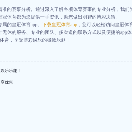
精准的赛事分析。通过深入了解各项体育赛事的专业分析，我们
皇冠体育都为您提供一手资讯，助您做出明智的博彩决策。
属的皇冠体育app。
下载皇冠体育app
，您可以轻松访问皇冠体
年无休的服务、专业的团队、多渠道的联系方式以及便捷的app
冠体育，享受博彩娱乐的极致乐趣！
彩娱乐乐趣！
尽享优惠！