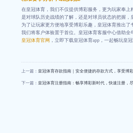
在皇冠体育，我们不仅提供博彩服务，更为玩家奉上
是对球队历史战绩的了解，还是对球员状态的把握，
为了让玩家更方便地享受博彩乐趣，皇冠体育推出了专
我们将客户体验置于首位。皇冠体育客服中心借助全
皇冠体育官网
，立即下载皇冠体育app，一起畅玩皇
上一篇：
皇冠体育存款指南｜安全便捷的存款方式，享受博
下一篇：
皇冠体育注册指南：畅享博彩新时代，快速注册，