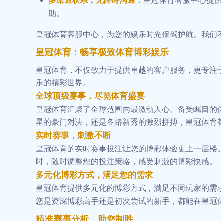
多渠道联系，无障碍沟通
：皇冠体育客服中心提供
助。
皇冠体育客服中心，为您的娱乐时光保驾护航。我们
皇冠体育：畅享极致体育博彩娱乐
皇冠体育，不仅致力于提供卓越的客户服务，更专注
乐的精彩世界。
全球顶级赛事，尽览体育盛宴
皇冠体育汇聚了全球范围内最激动人心、备受瞩目的
星的豪门对决，还是各路新秀的激烈拼搏，皇冠体育
实时赛事，刺激不断
皇冠体育的实时赛事投注让您的博彩体验更上一层楼
时，随时调整您的投注策略，感受刺激的博彩快感。
多元化博彩方式，满足您的需求
皇冠体育提供多元化的博彩方式，满足不同玩家的需
您是资深博彩高手还是初次尝试的新手，都能在皇冠
精准赛事分析，助您制胜