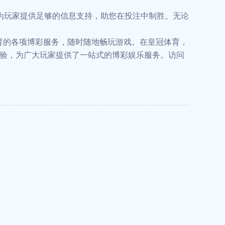
为玩家提供足够的信息支持，助您在投注中制胜。无论
育的各项博彩服务，随时随地畅玩游戏。在皇冠体育，
体验，为广大玩家提供了一站式的博彩娱乐服务。访问