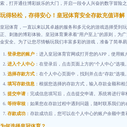
索，打开通往博彩娱乐的大门，开启一段令人兴奋的数字冒险之
玩得轻松，存得安心！皇冠体育安全存款充值详解
皇冠体育，一直以来以其卓越的服务和多元化的游戏选择受到玩
正、刺激的博彩体验。皇冠体育秉承着"用户至上"的原则，为
金安全。为了让您尽情畅玩我们丰富多彩的游戏，准备了简单易
登录您的账户
：进入皇冠体育官网或打开您的APP，使用账
进入个人中心
：在登录后，点击页面上方的“个人中心”选项
选择存款方式
：在个人中心页面中，找到并点击“存款”选
填写存款信息
：根据您选择的存款方式，输入存款金额和相
提交申请
：完成信息填写后，点击提交申请。系统将进行审
等待审核
：如果您在存款过程中遇到问题，随时联系我们的
存款成功
：存款成功后，您可以在个人中心的账户余额中查
为何选择皇冠体育？