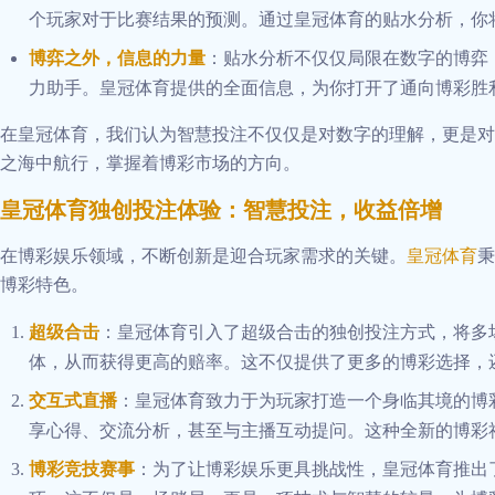
个玩家对于比赛结果的预测。通过皇冠体育的贴水分析，你
博弈之外，信息的力量
：贴水分析不仅仅局限在数字的博弈
力助手。皇冠体育提供的全面信息，为你打开了通向博彩胜
在皇冠体育，我们认为智慧投注不仅仅是对数字的理解，更是对
之海中航行，掌握着博彩市场的方向。
皇冠体育独创投注体验：智慧投注，收益倍增
在博彩娱乐领域，不断创新是迎合玩家需求的关键。
皇冠体育
秉
博彩特色。
超级合击
：皇冠体育引入了超级合击的独创投注方式，将多
体，从而获得更高的赔率。这不仅提供了更多的博彩选择，
交互式直播
：皇冠体育致力于为玩家打造一个身临其境的博
享心得、交流分析，甚至与主播互动提问。这种全新的博彩
博彩竞技赛事
：为了让博彩娱乐更具挑战性，皇冠体育推出