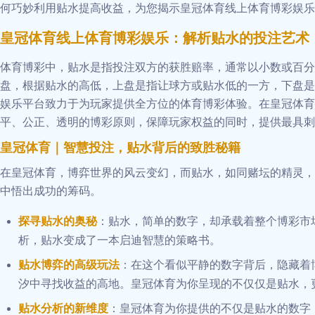
何巧妙利用贴水提高收益，为您揭示皇冠体育线上体育博彩娱乐
皇冠体育线上体育博彩娱乐：解析贴水的投注艺术
体育博彩中，贴水是指投注双方的获胜赔率，通常以小数或百分
盘，根据贴水的高低，上盘是指让球方或贴水低的一方，下盘是
娱乐平台致力于为玩家提供全方位的体育博彩体验。在皇冠体育
平、公正、透明的博彩原则，保障玩家权益的同时，提供最具刺
皇冠体育｜智慧投注，贴水背后的致胜秘籍
在皇冠体育，博弈世界的风云变幻，而贴水，如同赌坛的精灵，
中悟出成功的筹码。
探寻贴水的奥秘
：贴水，简单的数字，却承载着整个博彩市
析，贴水变成了一本启迪智慧的策略书。
贴水博弈的高级玩法
：在这个看似平静的数字背后，隐藏着
汐中寻找收益的高地。皇冠体育为你呈现的不仅仅是贴水，
贴水分析的新维度
：皇冠体育为你提供的不仅是贴水的数字