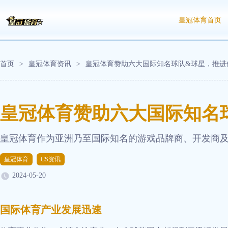
皇冠体育首页
首页
>
皇冠体育资讯
>
皇冠体育赞助六大国际知名球队&球星，推进
皇冠体育赞助六大国际知名
皇冠体育作为亚洲乃至国际知名的游戏品牌商、开发商
皇冠体育
CS资讯
2024-05-20
国际体育产业发展迅速