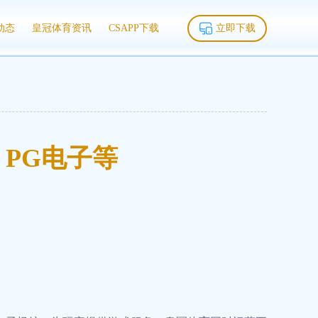
动态
皇冠体育资讯
CSAPP下载
立即下载
、PG电子等