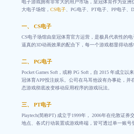
电子游戏拥有非常大的用户市场，皇冠体育作为亚洲
大电子场馆，
CS电子
、PG电子、PT电子、PP电
一、 CS电子
CS电子场馆由皇冠体育官方运营，是极具代表性的
逼真的3D动画效果的配合下，每一个游戏都显得动感
二、 PG电子
Pocket Games Soft，或称 PG Soft，自 
冠体育APP投注娱乐。公司在马耳他设有办事处，并在欧
态游戏彻底改变移动应用程序的游戏玩法。
三、 PT电子
Playtech(简称PT) 成立于1999年， 200
地点、各式行动装置或游戏终端，皆可透过单一账号登