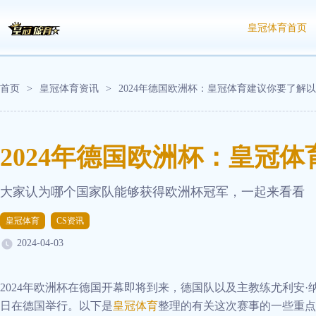
皇冠体育首页
首页
>
皇冠体育资讯
>
2024年德国欧洲杯：皇冠体育建议你要了解
2024年德国欧洲杯：皇冠
大家认为哪个国家队能够获得欧洲杯冠军，一起来看看
皇冠体育
CS资讯
2024-04-03
2024年欧洲杯在德国开幕即将到来，德国队以及主教练尤利安·
日在德国举行。以下是
皇冠体育
整理的有关这次赛事的一些重点