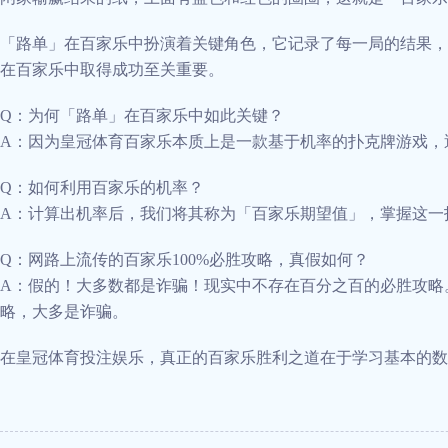
「路单」在百家乐中扮演着关键角色，它记录了每一局的结果，
在百家乐中取得成功至关重要。
Q：为何「路单」在百家乐中如此关键？
A：因为皇冠体育百家乐本质上是一款基于机率的扑克牌游戏，
Q：如何利用百家乐的机率？
A：计算出机率后，我们将其称为「百家乐期望值」，掌握这一
Q：网路上流传的百家乐100%必胜攻略，真假如何？
A：假的！大多数都是诈骗！现实中不存在百分之百的必胜攻略
略，大多是诈骗。
在皇冠体育投注娱乐，真正的百家乐胜利之道在于学习基本的数