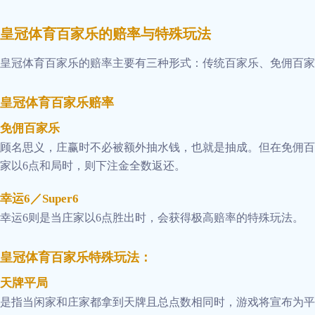
皇冠体育百家乐的赔率与特殊玩法
皇冠体育百家乐的赔率主要有三种形式：传统百家乐、免佣百家
皇冠体育百家乐赔率
免佣百家乐
顾名思义，庄赢时不必被额外抽水钱，也就是抽成。但在免佣百家
家以6点和局时，则下注金全数返还。
幸运6／Super6
幸运6则是当庄家以6点胜出时，会获得极高赔率的特殊玩法。
皇冠体育百家乐特殊玩法：
天牌平局
是指当闲家和庄家都拿到天牌且总点数相同时，游戏将宣布为平