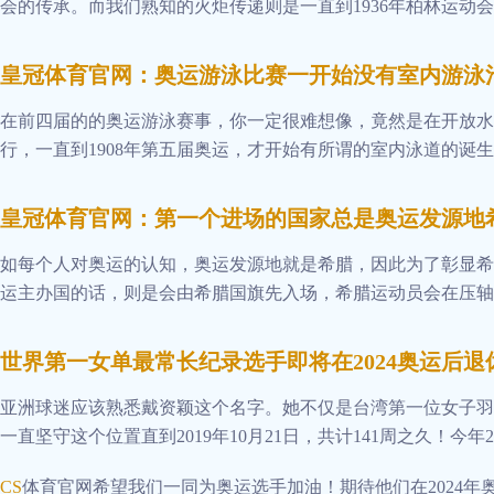
会的传承。而我们熟知的火炬传递则是一直到1936年柏林运动
皇冠体育官网：奥运游泳比赛一开始没有室内游泳
在前四届的的奥运游泳赛事，你一定很难想像，竟然是在开放水
行，一直到1908年第五届奥运，才开始有所谓的室内泳道的诞
皇冠体育官网：第一个进场的国家总是奥运发源地
如每个人对奥运的认知，奥运发源地就是希腊，因此为了彰显希
运主办国的话，则是会由希腊国旗先入场，希腊运动员会在压轴
世界第一女单最常长纪录选手即将在2024奥运后退
亚洲球迷应该熟悉戴资颖这个名字。她不仅是台湾第一位女子羽球
一直坚守这个位置直到2019年10月21日，共计141周之久！今
CS
体育官网希望我们一同为奥运选手加油！期待他们在2024年