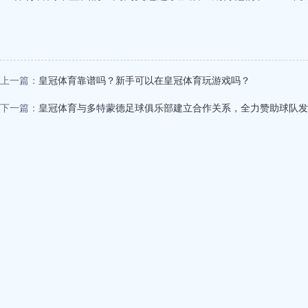
上一篇：
皇冠体育靠谱吗？新手可以在皇冠体育玩游戏吗？
下一篇：
皇冠体育与多特蒙德足球俱乐部建立合作关系，全力赞助球队发