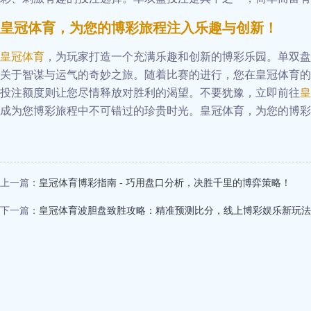
皇冠体育，为您的博彩旅程注入乐趣与创新！
皇冠体育
，为玩家打造一个充满乐趣和创新的博彩乐园。单双盘
关于智谋与运气的奇妙之旅。随着比赛的进行，您在皇冠体育的
投注额度则让您尽情释放对胜利的渴望。不要犹豫，立即前往
皇
成为您博彩旅程中不可错过的珍贵时光。皇冠体育，为您的博彩
上一篇：
皇冠体育博彩指南 - 巧用盘口分析，决胜千里的博弈策略！
下一篇：
皇冠体育波胆盘致胜攻略：精准预测比分，线上博彩娱乐新玩法