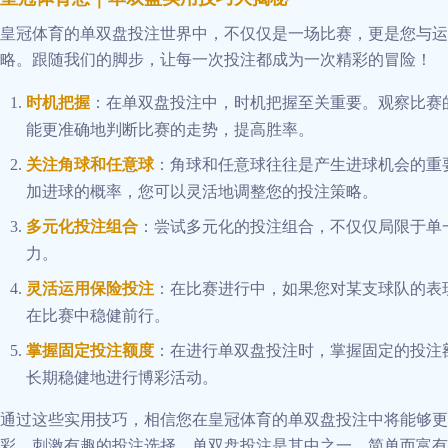
皇冠体育的单双盘投注世界中，不仅仅是一场比赛，更是您与运
略。跟随我们的脚步，让每一次投注都成为一次精彩的冒险！
时机把握
：在单双盘投注中，时机把握至关重要。观察比赛
能更准确地判断比赛的走势，提高胜率。
关注角球和任意球
：角球和任意球往往是产生进球机会的重
加进球的概率，您可以灵活地调整您的投注策略。
多元化投注组合
：尝试多元化的投注组合，不仅仅局限于单
力。
灵活运用保险投注
：在比赛进行中，如果您对某支球队的表
在比赛中稳健前行。
掌握固定投注额度
：在进行单双盘投注时，掌握固定的投注
长期稳健地进行博彩活动。
通过这些实用技巧，相信您在皇冠体育的单双盘投注中将能够更
彩、刺激有趣的投注选择。单双盘投注是其中之一，简单而富有