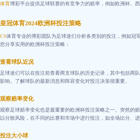
体育
博彩平台提供足球联赛的有竞争力的赔率，例如欧洲杯、西
皇冠体育2024欧洲杯投注策略
CS
体育专业的博彩团队为足球迷们分析各类别的投注，例如冠
您分享实用的欧洲杯投注策略：
查看球队近况
足球迷们可以在投注前查看两支球队的历史记录，其中包括两队
影响。了解球队的最新消息和阵容变化对投注决策很重要。
观察赔率变化
观察足球赔率变化也是最重要的欧洲杯投注策略之一。突然的赔
以分散风险，在不同的比赛和市场中进行投注，如全场比分、进
投注大小球