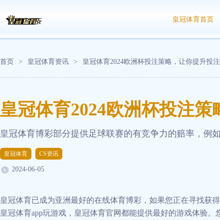
皇冠体育首页
首页
>
皇冠体育资讯
>
皇冠体育2024欧洲杯投注策略，让你提升投
皇冠体育2024欧洲杯投注
皇冠体育博彩部分提供足球联赛的有竞争力的赔率，例
皇冠体育
CS资讯
2024-06-05
皇冠体育已成为亚洲最好的在线体育博彩，如果您正在寻找获得
皇冠体育app玩游戏，皇冠体育官网都能提供最好的游戏体验