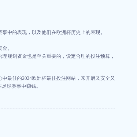
似赛事中的表现，以及他们在欧洲杯历史上的表现。
资金。
。合理规划资金也是至关重要的，设定合理的投注预算，
中最佳的2024欧洲杯最佳投注网站，来开启又安全又
在足球赛事中赚钱。