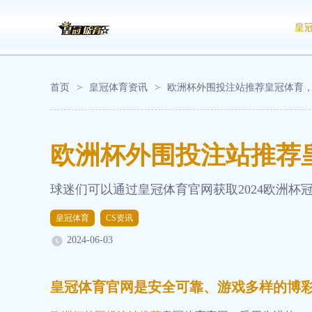
皇
首页
>
皇冠体育资讯
>
欧洲杯外围投注站推荐皇冠体育
欧洲杯外围投注站推荐
球迷们可以通过皇冠体育官网获取2024欧洲杯
皇冠体育
CS资讯
2024-06-03
皇冠体育官网是安全可靠、游戏多样的博