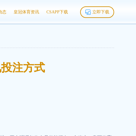
动态
皇冠体育资讯
CSAPP下载
立即下载
见投注方式