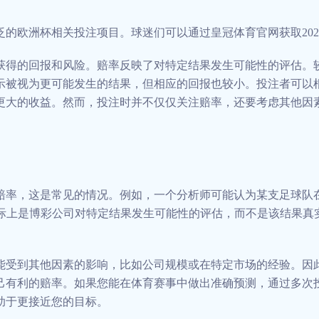
的欧洲杯相关投注项目。球迷们可以通过皇冠体育官网获取202
获得的回报和风险。赔率反映了对特定结果发生可能性的评估。
示被视为更可能发生的结果，但相应的回报也较小。投注者可以
更大的收益。然而，投注时并不仅仅关注赔率，还要考虑其他因素
率，这是常见的情况。例如，一个分析师可能认为某支足球队在
实际上是博彩公司对特定结果发生可能性的评估，而不是该结果
能受到其他因素的影响，比如公司规模或在特定市场的经验。因
己有利的赔率。如果您能在体育赛事中做出准确预测，通过多次
助于更接近您的目标。