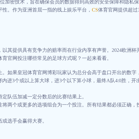
28位加密技术，旨在确保会员的数据得到高效的安全保障和隐私
平性。作为亚洲首屈一指的线上娱乐平台，
CS
体育官网提供超过
，以其提供具有竞争力的赔率而在行业内享有声誉。2024欧洲
体育官网投注哪些常见的足球方式呢？一起来看看。
上。如果皇冠体育官网博彩玩家认为总分会高于盘口开出的数字，那么
赛内进3个或以上算大球，进3个以下算小球，最终A队4:0胜，开
在特定队伍加减一定分数后的比赛结果上。
投注将两个或更多的选项组合为一个投注。所有结果都必须正确
伍或选手会赢得大赛。