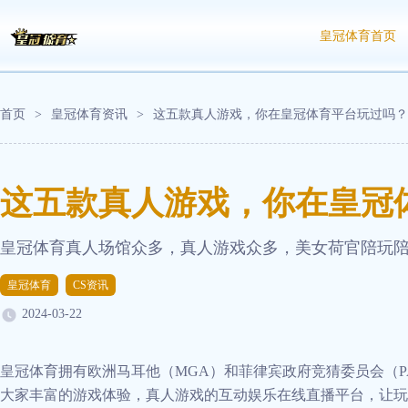
皇冠体育首页
首页
>
皇冠体育资讯
>
这五款真人游戏，你在皇冠体育平台玩过吗？
这五款真人游戏，你在皇冠
皇冠体育真人场馆众多，真人游戏众多，美女荷官陪玩
皇冠体育
CS资讯
2024-03-22
皇冠体育拥有欧洲马耳他（MGA）和菲律宾政府竞猜委员会（
大家丰富的游戏体验，真人游戏的互动娱乐在线直播平台，让玩