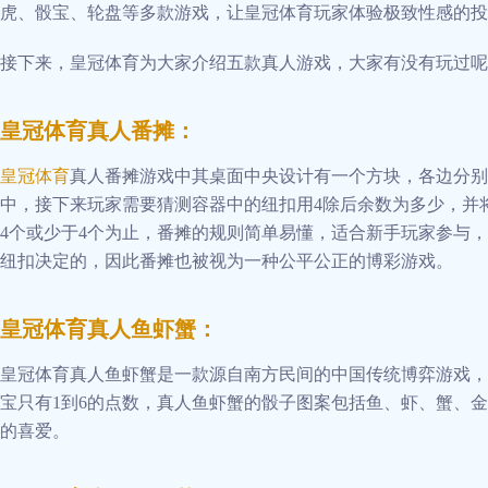
虎、骰宝、轮盘等多款游戏，让皇冠体育玩家体验极致性感的投
接下来，皇冠体育为大家介绍五款真人游戏，大家有没有玩过呢
皇冠体育真人番摊：
皇冠体育
真人番摊游戏中其桌面中央设计有一个方块，各边分别
中，接下来玩家需要猜测容器中的纽扣用4除后余数为多少，并
4个或少于4个为止，番摊的规则简单易懂，适合新手玩家参与
纽扣决定的，因此番摊也被视为一种公平公正的博彩游戏。
皇冠体育真人鱼虾蟹：
皇冠体育真人鱼虾蟹是一款源自南方民间的中国传统博弈游戏，
宝只有1到6的点数，真人鱼虾蟹的骰子图案包括鱼、虾、蟹、
的喜爱。