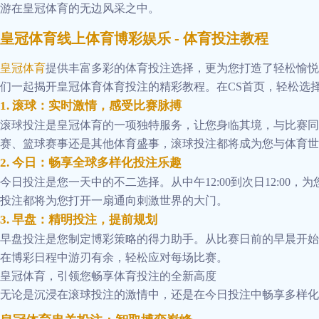
游在皇冠体育的无边风采之中。
皇冠体育线上体育博彩娱乐 - 体育投注教程
皇冠体育
提供丰富多彩的体育投注选择，更为您打造了轻松愉悦
们一起揭开皇冠体育体育投注的精彩教程。在CS首页，轻松选
1. 滚球：实时激情，感受比赛脉搏
滚球投注是皇冠体育的一项独特服务，让您身临其境，与比赛同
赛、篮球赛事还是其他体育盛事，滚球投注都将成为您与体育世
2. 今日：畅享全球多样化投注乐趣
今日投注是您一天中的不二选择。从中午12:00到次日12:0
投注都将为您打开一扇通向刺激世界的大门。
3. 早盘：精明投注，提前规划
早盘投注是您制定博彩策略的得力助手。从比赛日前的早晨开始
在博彩日程中游刃有余，轻松应对每场比赛。
皇冠体育，引领您畅享体育投注的全新高度
无论是沉浸在滚球投注的激情中，还是在今日投注中畅享多样化